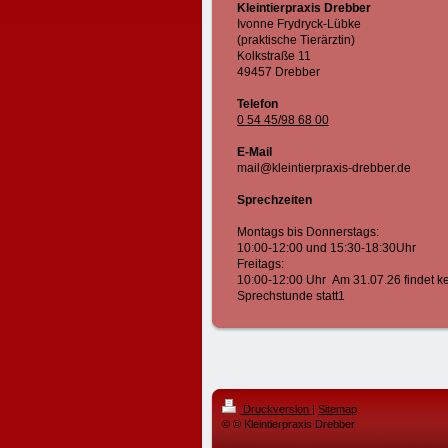
Kleintierpraxis Drebber
Ivonne Frydryck-Lübke
(praktische Tierärztin)
Kolkstraße 11
49457 Drebber
Telefon
0 54 45/98 68 00
E-Mail
mail@kleintierpraxis-drebber.de
Sprechzeiten
Montags bis Donnerstags:
10:00-12:00 und 15:30-18:30Uhr
Freitags:
10:00-12:00 Uhr Am 31.07.26 findet k
Sprechstunde statt1
Druckversion
|
Sitemap
© © Kleintierpraxis Drebber